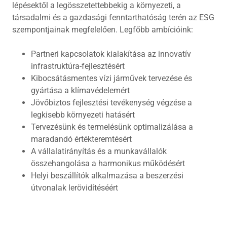
lépésektől a legösszetettebbekig a környezeti, a
társadalmi és a gazdasági fenntarthatóság terén az ESG
szempontjainak megfelelően. Legfőbb ambícióink:
Partneri kapcsolatok kialakítása az innovatív
infrastruktúra-fejlesztésért
Kibocsátásmentes vízi járművek tervezése és
gyártása a klímavédelemért
Jövőbiztos fejlesztési tevékenység végzése a
legkisebb környezeti hatásért
Tervezésünk és termelésünk optimalizálása a
maradandó értékteremtésért
A vállalatirányítás és a munkavállalók
összehangolása a harmonikus működésért
Helyi beszállítók alkalmazása a beszerzési
útvonalak lerövidítéséért