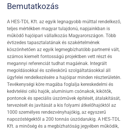
Bemutatkozás
A HES-TDL Kft. az egyik legnagyobb múlttal rendelkező,
teljes mértékben magyar tulajdonú, napjainkban is
működő hajóipari vállalkozás Magyarországon. Több
évtizedes tapasztalatának és szakértelmének
köszönhetően az egyik legmegbízhatóbb partnerré vált,
számos kiemelt fontosságú projektben vett részt és
megannyi referenciát tudhat magáénak. Integrált
megoldásokkal és széleskörű szolgáltatásokkal áll
ügyfelei rendelkezésére a hajóipar minden részterületén.
Tevékenységi köre magába foglalja kereskedelmi és
kedvtelési célú hajók, alumínium csónakok, kikötők,
pontonok és speciális úszóművek építését, átalakítását,
tervezését és javítását a kis folyami átkelőhajóktól az
1000 személyes rendezvényhajókig, az egyszerű
napozóstégektől a 200 tonnás úszódarukig. A HES-TDL
Kft. a minőség és a megbízhatóság jegyében működik,