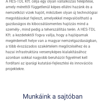
A HES-TDL Kft. célja egy olyan vállalkozás felépítése,
amely mérettől függetlenül képes ellátni hazánk és a
nemzetközi vizek hajóit, miközben olyan új technológiai
megoldásokat fejleszt, amelyekkel megvalósítható a
gazdaságos és kibocsátásmentes hajózás mind a
személy-, mind pedig a teherszállítás terén. A HES-TDL
Kft. a kezdetektől fogva vallja, hogy a hajóiparnak
megérdemelt helye van a magyar nemzetgazdaságban,
a több évszázados szakértelem megőrzéséhez és a
hazai infrastruktúra versenyképes kialakításához
azonban sokkal nagyobb beruházói figyelmet kell
fordítani az iparági kutatási-fejlesztési és innovációs
projektekre.
Munkáink a sajtóban