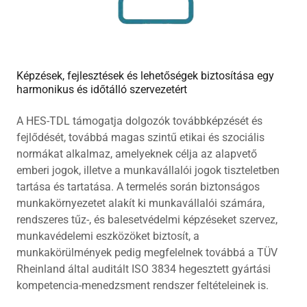
Képzések, fejlesztések és lehetőségek biztosítása egy
harmonikus és időtálló szervezetért
A HES-TDL támogatja dolgozók továbbképzését és
fejlődését, továbbá magas szintű etikai és szociális
normákat alkalmaz, amelyeknek célja az alapvető
emberi jogok, illetve a munkavállalói jogok tiszteletben
tartása és tartatása. A termelés során biztonságos
munkakörnyezetet alakít ki munkavállalói számára,
rendszeres tűz-, és balesetvédelmi képzéseket szervez,
munkavédelemi eszközöket biztosít, a
munkakörülmények pedig megfelelnek továbbá a TÜV
Rheinland által auditált ISO 3834 hegesztett gyártási
kompetencia-menedzsment rendszer feltételeinek is.