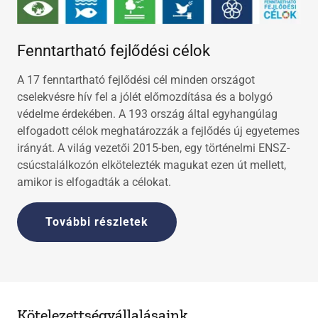
Fenntartható fejlődési célok
A 17 fenntartható fejlődési cél minden országot
cselekvésre hív fel a jólét előmozdítása és a bolygó
védelme érdekében. A 193 ország által egyhangúlag
elfogadott célok meghatározzák a fejlődés új egyetemes
irányát. A világ vezetői 2015-ben, egy történelmi ENSZ-
csúcstalálkozón elkötelezték magukat ezen út mellett,
amikor is elfogadták a célokat.
További részletek
Kötelezettségvállalásaink