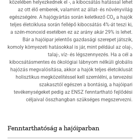
közelében helyezkednek el -, a kibocsátás hatással lehet
az ott élő emberek, valamint az állat- és növényvilág
egészségére. A hajógyártás során keletkező CO₂ a hajók
teljes életciklusa során fellépő kibocsátás 4%-át teszi ki,
a szén-monoxid esetében ez az arány akár 29% is lehet.
Bár a hajóipar jelentős gazdasági szerepet játszik,
komoly környezeti hatásokkal is jár, mint például az olaj-,
talaj-, víz- és légszennyezés. Ha a cél a
kibocsátásmentes és ökológiai lábnyom nélküli globális
hajózás megvalósítása, akkor a hajók teljes életciklusát
holisztikus megközelítéssel kell szemlélni, a tervezési
szakasztól egészen a bontásig, a hajóipari
tevékenységeket pedig az ENSZ fenntartható fejlődési
céljaival összhangban szükséges megszervezni.
Fenntarthatóság a hajóiparban