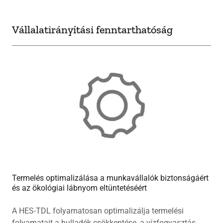
Vállalatirányítási fenntarthatóság
Termelés optimalizálása a munkavállalók biztonságáért
és az ökológiai lábnyom eltüntetéséért
A HES-TDL folyamatosan optimalizálja termelési
folyamatait a hulladék csökkentése, a vízfogyasztás